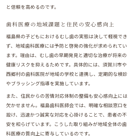
信頼できる歯科相談先を正しく知る方法
と信頼を高めるのです。
歯科の正式な相談窓口を見極めるポイント
歯医者へのクレーム対応先と正しい連絡手
歯科医療の地域課題と住民の安心感向上
順
福島県の子どもにおけるむし歯の実態は決して軽視でき
歯科相談時に押さえるべき公的窓口情報
ず、地域歯科医療には予防と啓発の強化が求められてい
安心できる歯科相談先の選び方と注意点
ます。理由は、むし歯の早期発見と適切な治療が将来の
健康リスクを抑えるためです。具体的には、須賀川市や
歯科の相談窓口を活用する具体的方法
西郷村の歯科医院が地域の学校と連携し、定期的な検診
福島県の現状に学ぶ歯科と地域コミュニティ
やブラッシング指導を実施しています。
福島県における歯科の地域連携の現状分析
また、住民からの苦情対応体制の整備も安心感向上には
歯科が支える福島県のコミュニティ活動例
欠かせません。福島歯科医師会では、明確な相談窓口を
地域課題解決に向けた歯科の役割を再考
設け、迅速かつ誠実な対応を心掛けることで、患者の不
歯科医療と地域のつながりが生む安心感
安を和らげています。こうした取り組みが地域全体の歯
福島県のむし歯実態から見える歯科の重要
科医療の質向上に寄与しているのです。