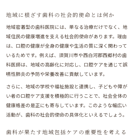
性
安心を支える歯科の地域連携と現実的な窓口選
地域に根ざす歯科の社会的使命とは何か
び
地域密着型の歯科医院には、単なる治療だけでなく、地
歯科が地域連携で目指す安心の医療環境
域住民の健康増進を支える社会的使命があります。理由
歯科相談窓口の種類と選び方のコツ
は、口腔の健康が全身の健康や生活の質に深く関わって
地域社会を支える歯科と相談体制の整備
いるためです。例えば、須賀川市や西白河郡西郷村の歯
科医師は、地域の高齢化に対応し、口腔ケアを通じて誤
歯科の窓口選択で失敗しないための確認点
嚥性肺炎の予防や栄養改善に貢献しています。
安心に直結する歯科の地域ネットワーク構
築
さらに、地域の学校や福祉施設と連携し、子どもや障が
い者の口腔ケア支援を積極的に行うことで、社会全体の
健康格差の是正にも寄与しています。このような幅広い
活動が、歯科の社会的使命の具体化といえるでしょう。
歯科が果たす地域包括ケアの重要性を考える