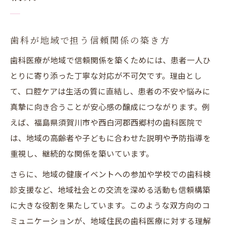
歯科を通じた子どものむし歯予防活動の現
状
地域歯科が支える子どもたちの健やかな成
歯科が地域で担う信頼関係の築き方
長
歯科医療が地域で信頼関係を築くためには、患者一人ひ
むし歯対策で広がる歯科と地域の連携事例
とりに寄り添った丁寧な対応が不可欠です。理由とし
歯科が取り組む子ども向け健康啓発の工夫
て、口腔ケアは生活の質に直結し、患者の不安や悩みに
真摯に向き合うことが安心感の醸成につながります。例
地域貢献に活かす歯科の教育プログラム
えば、福島県須賀川市や西白河郡西郷村の歯科医院で
歯科医師会体制にみる住民への安心提供力
は、地域の高齢者や子どもに合わせた説明や予防指導を
歯科医師会の体制と住民への信頼構築の鍵
重視し、継続的な関係を築いています。
役員構成から見る歯科医師会の対応力とは
さらに、地域の健康イベントへの参加や学校での歯科検
歯科医師会が強化する地域連携の仕組み
診支援など、地域社会との交流を深める活動も信頼構築
住民を支える歯科医師会の相談窓口の役割
に大きな役割を果たしています。このような双方向のコ
歯科医師会体制の透明性が生む安心感
ミュニケーションが、地域住民の歯科医療に対する理解