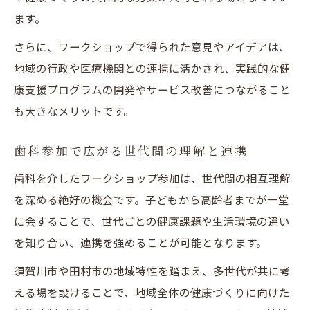
歯科をテーマにした交流で感じる地域の結
ます。
束力
さらに、ワークショップで得られた意見やアイデアは、
歯科ワークショップ体験がもたらす学びと
地域の行政や医療機関との連携に活かされ、実践的な健
気づき
康支援プログラムの開発やサービス改善につながること
歯科参加を通じて広がる自己成長と地域貢
も大きなメリットです。
献
歯科ワークショップで深まる参加者間の信
歯科参加で広がる世代間の理解と連携
頼感
歯科を介したワークショップ参加は、世代間の相互理解
を深める絶好の機会です。子どもから高齢者までが一堂
に会することで、世代ごとの健康課題や生活環境の違い
を知り合い、連携を強めることが可能となります。
須賀川市や田村市の地域特性を踏まえ、多世代が共に考
える場を設けることで、地域全体の健康づくりに向けた