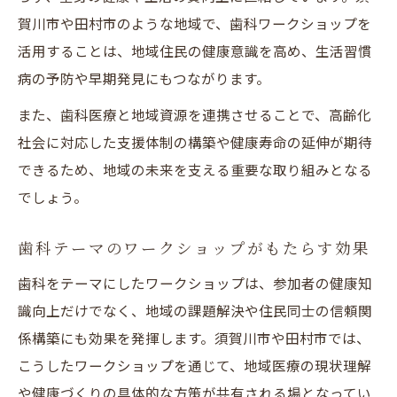
歯科ワークショップで生まれる新しい連携
賀川市や田村市のような地域で、歯科ワークショップを
案
活用することは、地域住民の健康意識を高め、生活習慣
病の予防や早期発見にもつながります。
歯科テーマによる住民アイデアの広がり方
歯科視点で共有された意見がまちづくりに
また、歯科医療と地域資源を連携させることで、高齢化
貢献
社会に対応した支援体制の構築や健康寿命の延伸が期待
歯科ワークショップが地域資源の再発見に
できるため、地域の未来を支える重要な取り組みとなる
つながる
でしょう。
歯科から生まれる多角的なアイデア交換の
歯科テーマのワークショップがもたらす効果
効果
歯科をテーマにしたワークショップは、参加者の健康知
参加体験を通じて実感する歯科ワークショップ
識向上だけでなく、地域の課題解決や住民同士の信頼関
の価値
係構築にも効果を発揮します。須賀川市や田村市では、
歯科ワークショップ参加で得られる実践的
こうしたワークショップを通じて、地域医療の現状理解
変化
や健康づくりの具体的な方策が共有される場となってい