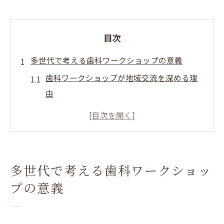
目次
多世代で考える歯科ワークショップの意義
歯科ワークショップが地域交流を深める理
由
多世代対話で生まれる歯科の新たな視点
歯科から考える健康づくりと地域の未来
歯科テーマのワークショップがもたらす効
果
多世代で考える歯科ワークショッ
歯科参加で広がる世代間の理解と連携
プの意義
須賀川市田村市の未来づくりと歯科の連携
歯科と地域連携が未来を描く力になる