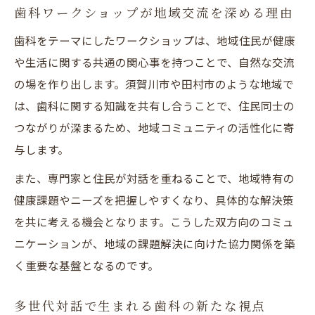
須賀川市田村市で進む歯科とまちづくりの
歯科ワークショップが地域交流を深める理由
協働
歯科をテーマにしたワークショップは、地域住民が健康
歯科を通じた地域活性化の実践的な取組み
や生活に関する共通の関心事を持つことで、自然な交流
歯科が果たす須賀川市田村市の発展への役
の場を作り出します。須賀川市や田村市のような地域で
割
は、歯科に関する知識を共有し合うことで、住民同士の
つながりが深まるため、地域コミュニティの活性化に寄
歯科専門家と住民の協力で生まれる新しい
与します。
価値
歯科テーマの対話が地域にもたらす変化とは
また、専門家と住民が対話を重ねることで、地域特有の
歯科を題材にした対話が地域課題を可視化
健康課題やニーズを把握しやすくなり、具体的な解決策
を共に考える機会となります。こうした双方向のコミュ
歯科ワークショップで生まれる住民の意識
ニケーションが、地域の課題解決に向けた協力関係を築
変化
く重要な基盤となるのです。
歯科テーマが地域に与えるポジティブな影
響
多世代対話で生まれる歯科の新たな視点