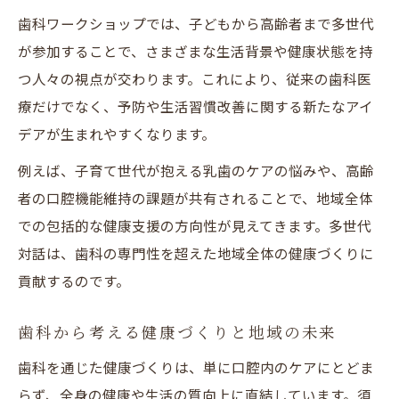
歯科の視点で変わる須賀川市田村市の日常
歯科ワークショップでは、子どもから高齢者まで多世代
歯科を通じた対話が未来志向を生み出す
が参加することで、さまざまな生活背景や健康状態を持
地域課題解決に歯科ワークショップが役立つ理
つ人々の視点が交わります。これにより、従来の歯科医
由
療だけでなく、予防や生活習慣改善に関する新たなアイ
歯科ワークショップが地域課題に向き合う
デアが生まれやすくなります。
力
例えば、子育て世代が抱える乳歯のケアの悩みや、高齢
歯科の知見が実践的な解決策を導くポイン
者の口腔機能維持の課題が共有されることで、地域全体
ト
での包括的な健康支援の方向性が見えてきます。多世代
歯科テーマで地域の健康・福祉を見直す意
対話は、歯科の専門性を超えた地域全体の健康づくりに
義
貢献するのです。
参加型歯科ワークショップで課題が明確に
歯科を活用した課題解決の新たなアイデア
歯科から考える健康づくりと地域の未来
創出
歯科を通じた健康づくりは、単に口腔内のケアにとどま
アイデア共有で広がる田村市須賀川市の可能性
らず、全身の健康や生活の質向上に直結しています。須