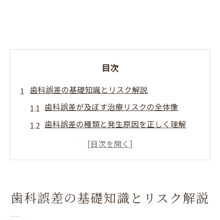
目次
歯科誤差の基礎知識とリスク解説
歯科誤差が及ぼす治療リスクの全体像
歯科誤差の種類と発生原因を正しく理解
歯科治療で誤差が生じる主な場面とは
歯科誤差の許容範囲が重要になる理由
歯科誤差によるトラブル発生の予防策
微細なズレが引き起こす歯科トラブルの実態
歯科誤差の基礎知識とリスク解説
わずかな歯科誤差が招くトラブル例を解説