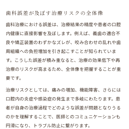
歯科治療後に現れる微細なズレの兆候とは
歯科誤差が及ぼす治療リスクの全体像
患者が気づく歯科誤差のサインと対処法
歯科治療における誤差は、治療結果の精度や患者の口腔
歯科誤差が生活に及ぼす影響と注意点
内健康に直接影響を及ぼします。例えば、義歯の適合不
歯科誤差による長期的な問題を防ぐ工夫
良や矯正装置のわずかなズレが、咬み合わせの乱れや歯
治療の許容範囲を理解するためのポイント
周組織への負担増加を引き起こすことが知られていま
歯科での許容誤差が示す意味と判断基準
す。こうした誤差が積み重なると、治療の効果低下や再
歯科治療における正常な誤差範囲の目安
治療のリスクが高まるため、全体像を把握することが重
自分に合った歯科治療計画の立て方
要です。
歯科誤差の基準を医師に確認する方法
治療リスクとしては、痛みの増加、機能障害、さらには
誤差範囲を超えた場合の対応策を知る
口腔内の炎症や感染症の発生まで多岐にわたります。患
インビザラインの浮きや歯周値誤差をどう評価
者が自身の治療過程でどのような誤差が問題となりうる
するか
のかを理解することで、医師とのコミュニケーションも
インビザラインの浮きが示す歯科誤差とは
円滑になり、トラブル防止に繋がります。