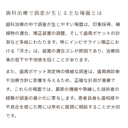
治療方針や誤差説明の丁寧さを重視する理
歯科治療で誤差が生じる主な場面とは
由
歯科治療の中で誤差が生じやすい場面は、印象採得、補
歯科誤差やリスク説明の確認ポイント
綴物の適合、矯正装置の調整、そして歯周ポケットの計
複数医院比較で誤差対応力をチェック
測など多岐にわたります。特にインビザライン矯正にお
歯科治療の信頼性を高める質問の仕方
ける「浮き」は、装置の適合ズレが原因であり、治療効
果の低下や不快感を招くことがあります。
また、歯周ポケット測定時の微細な誤差は、歯周病診断
や治療方針に影響を与えるため、正確な計測が重要で
す。これらの場面では、最新の機器や熟練した技術者の
経験が誤差の最小化に寄与します。患者自身も違和感や
不具合を感じた際には早めに医師に相談することが大切
です。