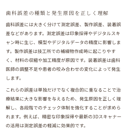
歯科基準で見る浮きや歯周値の正常範囲
歯科誤差の種類と発生原因を正しく理解
歯科誤差がインビザライン矯正へ及ぼす影
響
歯科誤差には大きく分けて測定誤差、製作誤差、装着誤
差などがあります。測定誤差は印象採得やデジタルスキ
歯科医に浮きや誤差を相談する際の注意点
ャン時に生じ、模型やデジタルデータの精度に影響しま
歯科誤差を数値で把握するための確認方法
す。製作誤差は技工所での補綴物作成時に起こりやす
歯科ミスに対する法的対応と自衛方法
く、材料の収縮や加工精度が原因です。装着誤差は歯科
歯科ミス発生時に取るべき初動対応とは
医師の調整不足や患者の咬み合わせの変化によって発生
歯科誤差による損害賠償請求の流れを解説
します。
歯科過誤の証拠収集に有効なポイント
これらの誤差は単独だけでなく複合的に重なることで治
法的対応に強い歯科相談先の選び方
療結果に大きな影響を与えるため、発生原因を正しく理
歯科誤差トラブルを防ぐ自衛策の実践法
解し、各段階でのチェック体制を強化することが求めら
納得できる歯科治療選びの判断基準
れます。例えば、精密な印象採得や最新の3Dスキャナー
歯科誤差が少ない医院を見極める観点
の活用は測定誤差の軽減に効果的です。