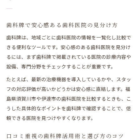
口コミからわかる須賀川市と伊達市の歯科
評判
歯科選びに迷う方へ地域ごとのメリット解
歯科牌で安心感ある歯科医院の見分け方
説
歯科牌は、地域ごとに歯科医院の情報を一覧化し比較で
須賀川市と伊達市の歯科医院選びの違い
きる便利なツールです。安心感のある歯科医院を見分け
るには、まず歯科牌で掲載されている医院の診療内容や
歯科牌で知る両市の予約や通院のしやすさ
設備、専門分野をチェックすることが重要です。
歯科へ通う不安を解消するポイントとは
歯科牌を使った安心できる医院探しの秘訣
たとえば、最新の治療機器を導入しているかや、スタッ
フの対応評価が高いかどうかは安心感に直結します。福
痛みや不安を減らす歯科医院選びの方法
島県須賀川市や伊達市の歯科医院を比較するときも、こ
口コミで見極める怖くない歯科医院の特徴
うした具体的なポイントを歯科牌で確認することで、信
歯科牌と評判から選ぶやさしい歯科医院
頼できる医院を見つけやすくなります。
通院の不安を減らすための歯科選びポイン
ト
口コミ重視の歯科牌活用術と選び方のコツ