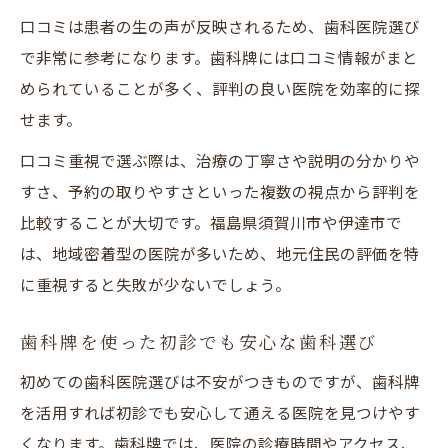
口コミ重視で考える歯科医院の選び方
口コミは患者の生の声が反映されるため、歯科医院選び
歯科牌と口コミで選ぶ安心の歯科医院
で非常に参考になります。歯科牌には口コミ情報がまと
予約のしやすさも重視した歯科選びの基準
められていることが多く、評判の良い医院を効率的に探
評判やランキングを活用した歯科医院比較
せます。
口コミでわかる歯科医院の対応力と雰囲気
口コミ重視で選ぶ際は、治療の丁寧さや説明の分かりや
歯科牌と併用した口コミ情報の活かし方
すさ、予約の取りやすさといった複数の視点から評判を
納得の歯科を見つける地域情報の活用法
比較することが大切です。福島県須賀川市や伊達市で
は、地域密着型の医院が多いため、地元住民の評価を特
歯科牌と地域情報を使った歯科医院選び
に重視すると失敗が少ないでしょう。
生活圏の情報と歯科牌で通いやすさを判断
地域の口コミを活かす歯科医院選択の方法
歯科牌を使った初診でも安心な歯科選び
歯科牌と地域性を踏まえた医院比較のコツ
初めての歯科医院選びは不安がつきものですが、歯科牌
歯科医院選びに役立つ地域情報の集め方
を活用すれば初診でも安心して通える医院を見つけやす
歯科牌で見極める通いやすい歯科医院の秘訣
くなります。歯科牌では、医院の診療時間やアクセス、