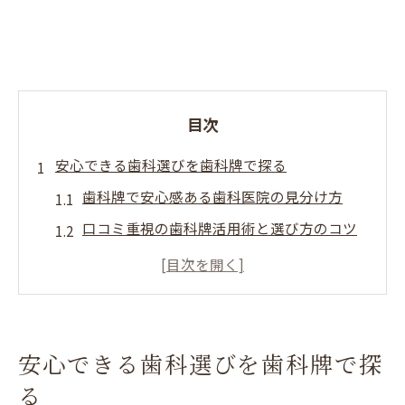
目次
安心できる歯科選びを歯科牌で探る
歯科牌で安心感ある歯科医院の見分け方
口コミ重視の歯科牌活用術と選び方のコツ
歯科牌を使った初診でも安心な歯科選び
歯科牌で地域の歯科の特徴と評判を比較
歯科牌で通いやすい歯科を見つける方法
須賀川市と伊達市で歯科を比べてみた結果
安心できる歯科選びを歯科牌で探
歯科牌で見る須賀川市と伊達市の歯科比較
る