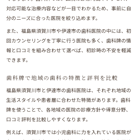
歯科牌で探す通いやすさ重視の歯科選び
対応可能な治療内容などが一目でわかるため、事前に自
予約しやすい歯科医院を歯科牌で見つける
分のニーズに合った医院を絞り込めます。
口コミと歯科牌で安心の歯科通院を実現
また、福島県須賀川市や伊達市の歯科医院の中には、初
歯科牌から見た家族で通える医院の条件
回カウンセリングを丁寧に行う医院も多く、歯科牌の情
歯科牌を活かした長く通いたい医院の選び
報と口コミを組み合わせて選べば、初診時の不安を軽減
方
できます。
歯科牌で地域の歯科の特徴と評判を比較
福島県須賀川市と伊達市の歯科医院は、それぞれ地域の
生活スタイルや患者層に合わせた特徴があります。歯科
牌を使うことで、各地域の医院の診療方針や得意分野、
口コミ評判を比較しやすくなります。
例えば、須賀川市では小児歯科に力を入れている医院が