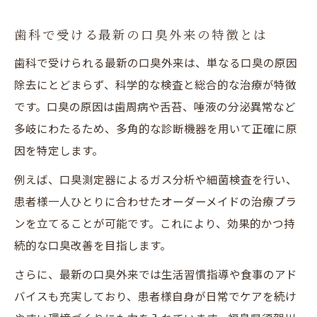
歯科で安心して治療を受けるための心構え
歯科で受ける最新の口臭外来の特徴とは
子どもも安心できる歯科の取り組みとは
歯科で受けられる最新の口臭外来は、単なる口臭の原因
歯科で不安を感じにくい工夫やサポート例
除去にとどまらず、科学的な検査と総合的な治療が特徴
子どもから大人まで相談できる歯科の安心感
です。口臭の原因は歯周病や舌苔、唾液の分泌異常など
歯科で家族みんなの口臭悩みを解決しよう
多岐にわたるため、多角的な診断機器を用いて正確に原
2歳児歯科検診の重要性と歯科の役割
因を特定します。
子どもから大人まで対応する歯科医院の特
例えば、口臭測定器によるガス分析や細菌検査を行い、
徴
患者様一人ひとりに合わせたオーダーメイドの治療プラ
歯科で受けられる幅広い年齢層へのサポー
ンを立てることが可能です。これにより、効果的かつ持
ト
続的な口臭改善を目指します。
歯科ならではの家族向け口臭治療とは
さらに、最新の口臭外来では生活習慣指導や食事のアド
口臭治療を考えるなら歯科選びが重要
バイスも充実しており、患者様自身が日常でケアを続け
歯科選びで注目したい口臭治療の基準点