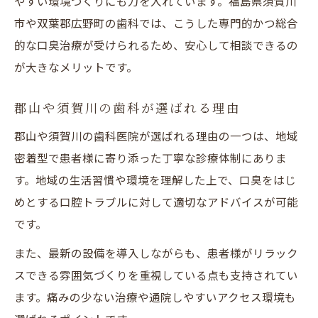
やすい環境づくりにも力を入れています。福島県須賀川
須賀川市で信頼できる歯科の見極め方
市や双葉郡広野町の歯科では、こうした専門的かつ総合
歯科での口臭治療を選ぶときの比較ポイン
的な口臭治療が受けられるため、安心して相談できるの
ト
が大きなメリットです。
口腔外科対応の歯科が持つ強みとは
郡山や須賀川の歯科が選ばれる理由
歯科医院の口コミを活かした口臭治療選び
生活圏で見つける専門的な歯科の対応例
郡山や須賀川の歯科医院が選ばれる理由の一つは、地域
密着型で患者様に寄り添った丁寧な診療体制にありま
歯科で受ける専門的な口臭外来の実例
す。地域の生活習慣や環境を理解した上で、口臭をはじ
須賀川や鏡石の歯科医院のケア内容解説
めとする口腔トラブルに対して適切なアドバイスが可能
歯科で対応できる様々な口臭の原因と対策
です。
歯科医院の実績から見る信頼度のポイント
また、最新の設備を導入しながらも、患者様がリラック
歯科での相談事例から学ぶ治療の流れ
スできる雰囲気づくりを重視している点も支持されてい
通いやすさと安心で選ぶ歯科治療のポイント
ます。痛みの少ない治療や通院しやすいアクセス環境も
歯科の通いやすさが治療満足度に直結する