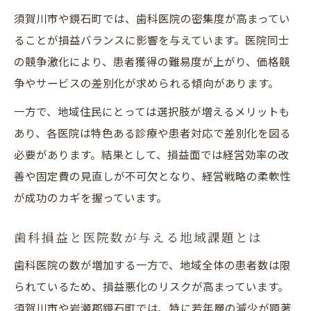
須賀川市や鏡石町では、歯科医院の密集度が高まってい
地域歯科医院の損益最新事情を徹底解説
ることが損益バランスに影響を与えています。医院同士
地元歯科事情の深掘りポイントを解説
の競争激化により、患者獲得の難易度が上がり、価格競
歯科損益視点で地元医院事情を深掘り解説
争やサービスの差別化が求められる傾向があります。
歯科医院密集と損益の関係を徹底分析
一方で、地域住民にとっては選択肢が増えるメリットも
地元で選ばれる歯科医院と損益の裏側
あり、各医院は特色ある診療や患者対応で差別化を図る
歯科損益が映す地域医療の注目ポイント
必要があります。結果として、損益面では経営効率の改
歯科医院事情と損益データの合わせ技解説
善や固定費の見直しが不可欠となり、経営戦略の柔軟性
将来も安心できる歯科医院活用法ガイド
が成功のカギを握っています。
歯科損益を活かした将来の医院選び戦略
歯科損益と医院数が与える地域課題とは
損益と信頼から考える賢い歯科利用法
歯科損益分析で選ぶ安心の医院活用術
歯科医院の数が増加する一方で、地域全体の患者数は限
られているため、損益悪化のリスクが高まっています。
歯科医院損益を踏まえた長期的通院の心得
須賀川市や岩瀬郡鏡石町では、特に若年層の減少が顕著