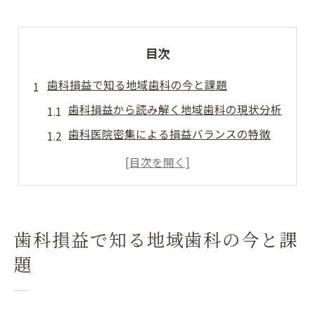
目次
歯科損益で知る地域歯科の今と課題
歯科損益から読み解く地域歯科の現状分析
歯科医院密集による損益バランスの特徴
歯科損益と医院数が与える地域課題とは
歯科損益の視点で見る地元医院の競争環境
歯科業界の損益比較が示す今後の展望
信頼できる歯科医院選びの新常識
歯科損益で知る地域歯科の今と課
歯科損益を活かした医院選びの新基準解説
題
信頼度を高める歯科医院の損益ポイント
歯科損益と医院選定で見る信頼の指標