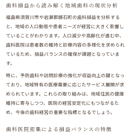
歯科損益から読み解く地域歯科の現状分析
歯科医院選びに損益視点が必要な理由
福島県須賀川市や岩瀬郡鏡石町の歯科損益を分析する
損益データから探る信頼できる歯科医院像
と、地域の人口動態や患者ニーズが経営に大きく影響し
経営環境から見た歯科医院の特色
ていることがわかります。人口減少や高齢化が進む中、
歯科損益と地域経営環境の密接な関係性
歯科医院は患者数の維持と診療内容の多様化を求められ
歯科医院の損益構造に見る経営の特色
ているため、損益バランスの確保が課題となっていま
歯科損益が際立つ経営環境の特徴分析
す。
地域歯科医院の経営課題と損益の影響
特に、予防歯科や訪問診療の強化が収益向上の鍵となっ
歯科損益で読み解く医院経営の個性とは
ており、地域特有の医療需要に応じたサービス展開が求
実情に迫る歯科損益の最新動向とは
められています。これらの取り組みは、地域住民の健康
歯科損益の最新動向と地域影響を探る
維持に寄与しつつ、医院の経営安定化にもつながるた
歯科業界の損益トレンドが示す今の実情
め、今後の歯科経営の重要な指標となるでしょう。
歯科医院損益の変化と今後の方向性解説
歯科医院密集による損益バランスの特徴
歯科損益データが明かす地域の変化とは