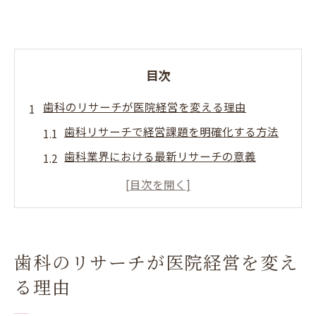
目次
歯科のリサーチが医院経営を変える理由
歯科リサーチで経営課題を明確化する方法
歯科業界における最新リサーチの意義
歯科経営改善に役立つリサーチの視点
経営戦略に歯科リサーチが不可欠な理由
患者満足度向上と歯科リサーチの関係性
患者満足度向上に役立つ歯科リサーチ法
歯科のリサーチが医院経営を変え
歯科での患者満足度調査の実践法とは
る理由
リサーチを活かした歯科の信頼獲得術