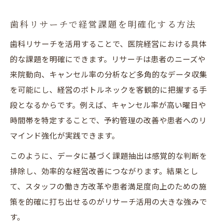
歯科リサーチで明らかになる患者ニーズ
歯科リサーチで経営課題を明確化する方法
患者の声を反映する歯科リサーチの進め方
歯科リサーチを活用することで、医院経営における具体
歯科医院の評判改善に効くリサーチ活用
的な課題を明確にできます。リサーチは患者のニーズや
歯科医院運営に活かせる最新リサーチ
来院動向、キャンセル率の分析など多角的なデータ収集
歯科運営を支える最新リサーチ情報
を可能にし、経営のボトルネックを客観的に把握する手
歯科経営で重要なリサーチのトレンド
段となるからです。例えば、キャンセル率が高い曜日や
医院運営に役立つ歯科リサーチ事例紹介
時間帯を特定することで、予約管理の改善や患者へのリ
歯科リサーチが指し示す運営改善策とは
マインド強化が実践できます。
歯科医院で活用できる論文の探し方
このように、データに基づく課題抽出は感覚的な判断を
リサーチを通じた歯科現場の課題解決
排除し、効率的な経営改善につながります。結果とし
歯科現場の課題をリサーチで見える化
て、スタッフの働き方改革や患者満足度向上のための施
歯科リサーチが示すキャンセル率対策
策を的確に打ち出せるのがリサーチ活用の大きな強みで
歯科衛生士の働き方改善に役立つリサーチ
す。