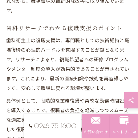
れながら、職場環境の継続的な改善に取り組んでいま
す。
歯科リサーチでわかる復職支援のポイント
歯科衛生士の復職支援は、専門職としての技術維持と職
場復帰の心理的ハードルを克服することが鍵となりま
す。リサーチによると、復職希望者への研修プログラム
やメンター制度の導入が効果的であることが示されてい
ます。これにより、最新の医療知識や技術を再習得しや
すく、安心して職場に戻れる環境が整います。
具体例として、段階的な業務復帰や柔軟な勤務時間設定
を導入することで、復職者の負担を軽減しつつスムーズ
な適応を促進しています。ゆき歯科クリニックでもこう
0248-75-1600
した復職支援策を積極的に取り入れ、離職後の再就職率
お問い合わせ
エントリー