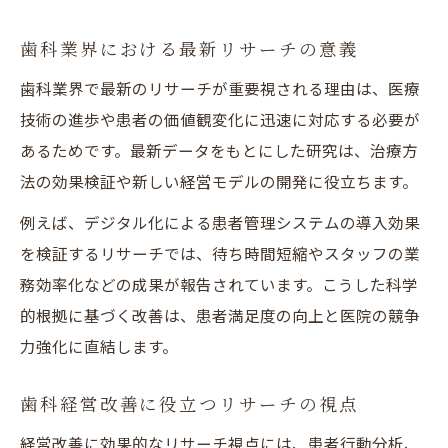
歯科医院の業務効率化に向けた分析手法
歯科業界における最新リサーチの意義
患者心理を読み解く歯科リサーチの活用
歯科業界で最新のリサーチが重要視される理由は、医療
効率化と満足度アップを叶える歯科分析
技術の進歩や患者の価値観変化に迅速に対応する必要が
歯科データ分析で医院運営を効率化
あるためです。最新データをもとにした研究は、治療方
歯科リサーチで見える満足度アップ要因
法の効果検証や新しい経営モデルの開発に役立ちます。
歯科医院の業務改善に活きる分析手法
例えば、デジタル化による患者管理システムの導入効果
患者対応を支える歯科リサーチの視点
を検証するリサーチでは、待ち時間短縮やスタッフの業
歯科経営の効率化に役立つ最新知見
務効率化などの成果が報告されています。こうした科学
歯科衛生士の働き方にリサーチが示す光
的根拠に基づく改善は、患者満足度の向上と医院の競争
歯科衛生士の職場環境改善とリサーチ活用
力強化に直結します。
歯科リサーチでわかる復職支援のポイント
歯科経営改善に役立つリサーチの視点
歯科衛生士のやりがいを高めるリサーチ事
例
経営改善に効果的なリサーチ視点には、患者行動分析、