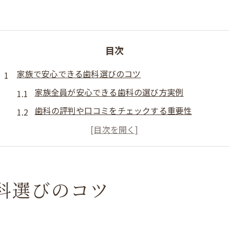
目次
家族で安心できる歯科選びのコツ
家族全員が安心できる歯科の選び方実例
歯科の評判や口コミをチェックする重要性
歯科医師やスタッフ対応の見極めポイント
子供のための歯科環境が整っているかの確認方法
歯科予約のしやすさが家族の通院を変える理由
歯科セッションで得られる地域の安心感
科選びのコツ
地域密着型歯科セッションで得る信頼感とは
地元歯科の口コミが安心材料になる理由