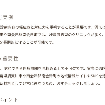
歯科セッションを通じた家族の健康サポート
歯科医師会や地域交流が生む安心感の秘密
方実例
南会津の歯科が提供する最新セッション体験
診療内容の幅広さと対応力を重視することが重要です。例え
子供の歯科ケアを重視する理由とは
市や南会津郡南会津町では、地域密着型のクリニックが多く
歯科で始める子供の健康管理の第一歩
を長期的に守ることが可能です。
子供が安心できる歯科ケアの秘訣を解説
歯科セッションで差が出る子供の成長サポート
る重要性
家族一緒に通える歯科が子育ての味方になる
、信頼できる医療機関を見極める上で不可欠です。実際に通
歯科の専門スタッフが支える子供のケア体験
島県須賀川市や南会津郡南会津町の地域情報サイトやSNSを
歯科への不安を和らげる相談方法
断材料として非常に役立つため、必ずチェックしましょう。
歯科恐怖症でも安心できる相談の工夫
歯科で不安を伝える具体的なコミュニケーション術
ポイント