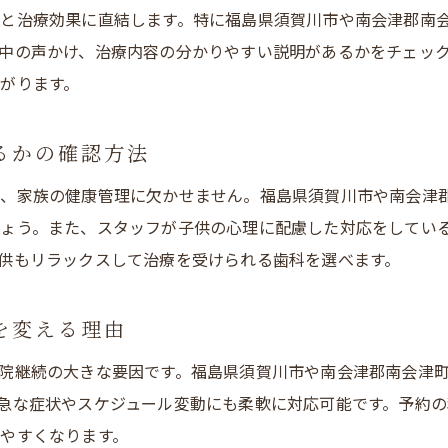
歯科医師との信頼関係を築く相談ポイント
と治療効果に直結します。特に福島県須賀川市や南会津郡南
初めての歯科セッションで不安を解消する方法
中の声かけ、治療内容の分かりやすい説明があるかをチェッ
家族で共有したい歯科相談のコツ
がります。
南会津エリアで注目の歯科セッション体験
南会津で話題の歯科セッション体験談を紹介
るかの確認方法
歯科選びで重視されるセッション内容の特徴
、家族の健康管理に欠かせません。福島県須賀川市や南会津
地域密着の歯科で受ける最新セッションの魅力
しょう。また、スタッフが子供の心理に配慮した対応をしてい
家族が参加できる歯科セッションのポイント
供もリラックスして治療を受けられる歯科を選べます。
地元口コミから分かる歯科セッションの実際
予約なしでも安心な歯科受診のポイント
を変える理由
予約なしで利用できる歯科の選び方ガイド
院継続の大きな要因です。福島県須賀川市や南会津郡南会津
急な歯科トラブルでも安心できる受診のコツ
急な症状やスケジュール変動にも柔軟に対応可能です。予約
やすくなります。
歯科受付の対応力が安心感につながる理由