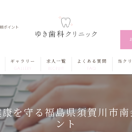
頼ポイント
ギャラリー
求人一覧
よくある質問
当ク
GALLERY
RECRUIT
FAQ
歯科衛
歯科助
健康を守る福島県須賀川市南
正社員
ント
パート